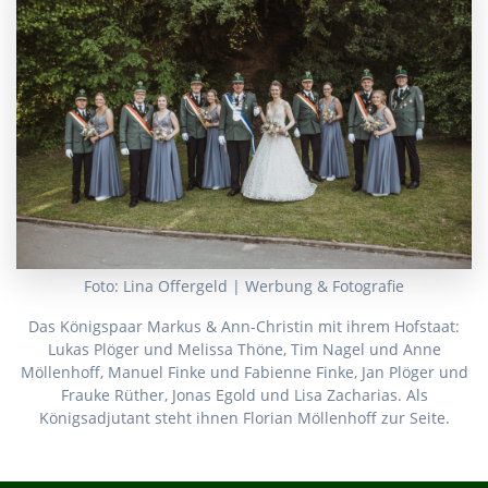
Foto: Lina Offergeld | Werbung & Fotografie
Das Königspaar Markus & Ann-Christin mit ihrem Hofstaat:
Lukas Plöger und Melissa Thöne, Tim Nagel und Anne
Möllenhoff, Manuel Finke und Fabienne Finke, Jan Plöger und
Frauke Rüther, Jonas Egold und Lisa Zacharias. Als
Königsadjutant steht ihnen Florian Möllenhoff zur Seite.