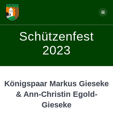
Skip
to
content
Schützenfest
2023
Königspaar Markus Gieseke
& Ann-Christin Egold-
Gieseke