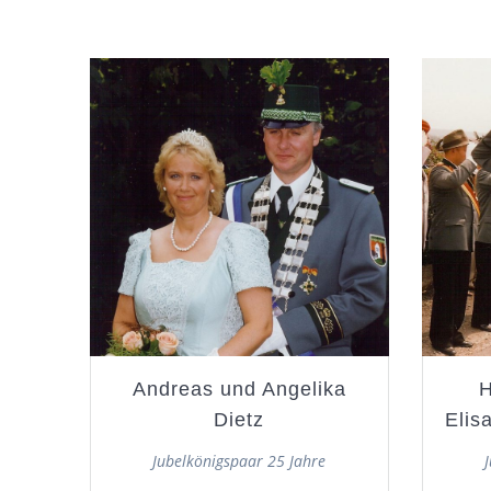
Andreas und Angelika
H
Dietz
Elis
Jubelkönigspaar 25 Jahre