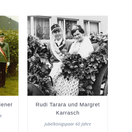
iener
Rudi Tarara und Margret
Karrasch
e
Jubelkönigspaar 60 Jahre