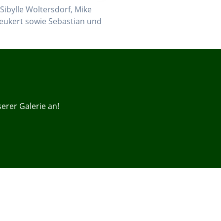
ibylle Woltersdorf, Mike
Peukert sowie Sebastian und
erer Galerie an!