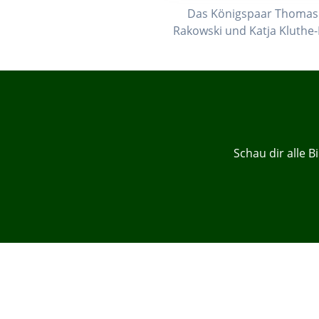
Das Königspaar Thomas u
Rakowski und Katja Kluthe-
Schau dir alle 