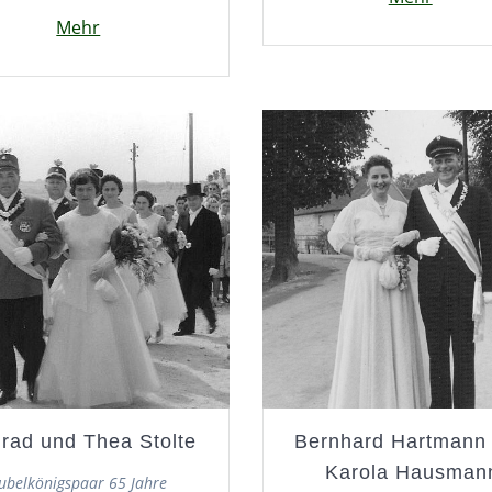
Mehr
rad und Thea Stolte
Bernhard Hartmann
Karola Hausman
Jubelkönigspaar 65 Jahre