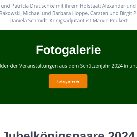
nd Patricia Drauschke mit ihrem Hofstaat: Alexander und S
Rakowski, Michael und Barbara Hoppe, Carsten und Birgit 
Daniela Schmidt. Königsadjutant ist Marvin Peukert
Fotogalerie
Bilder der Veranstaltungen aus dem Schützenjahr 2024 in uns
Fotogalerie
Jubelkönigspaare 2024