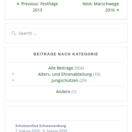
Beitragsnavigation
Previous
Next
Previous:
Festfolge
Next:
Marschwege
post:
post:
2013
2016
Search
for:
BEITRÄGE NACH KATEGORIE
Alle Beiträge
(504)
Alters- und Ehrenabteilung
(33)
Jungschützen
(29)
Andere
(1)
Schützenfest Schwarzenberg
7. August 2026
-
9. August 2026