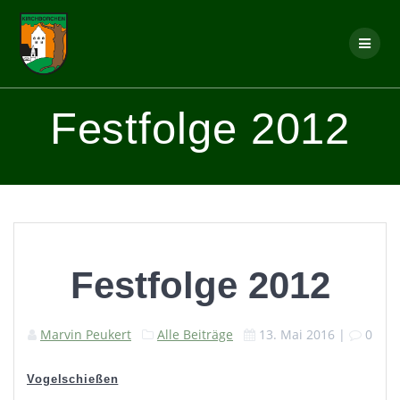
Skip
to
content
Festfolge 2012
Festfolge 2012
Marvin Peukert
Alle Beiträge
13. Mai 2016
|
0
Vogelschießen