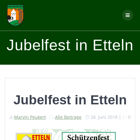
Skip
to
content
Jubelfest in Etteln
Jubelfest in Etteln
Marvin Peukert
Alle Beiträge
28. Juni 2018
|
0