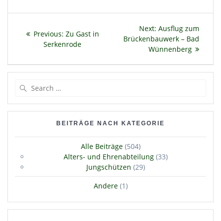
Beitragsnavigation
Next
Next:
Ausflug zum
Previous
Previous:
Zu Gast in
post:
Brückenbauwerk – Bad
post:
Serkenrode
Wünnenberg
Search
for:
BEITRÄGE NACH KATEGORIE
Alle Beiträge
(504)
Alters- und Ehrenabteilung
(33)
Jungschützen
(29)
Andere
(1)