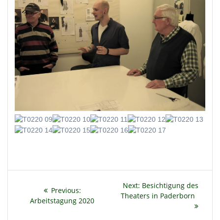
Beitragsnavigation
Next
Next:
Besichtigung des
Previous
Previous:
post:
Theaters in Paderborn
post:
Arbeitstagung 2020