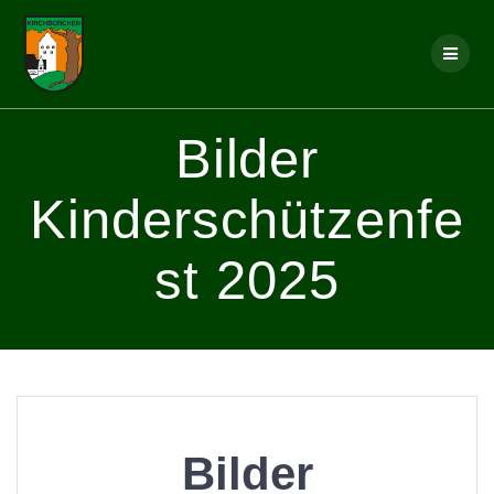
Skip
to
content
Bilder
Kinderschützenfe
st 2025
Bilder