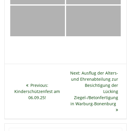
Beitragsnavigation
Next
Next:
Ausflug der Alters-
post:
und Ehrenabteilung zur
Previous
Previous:
Besichtigung der
post:
Kinderschützenfest am
Lücking
06.09.25!
Ziegel-/Betonfertigung
in Warburg-Bonenburg
Search