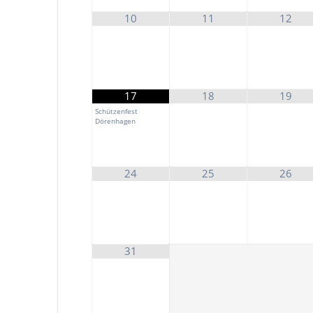
10
11
12
17
18
19
Schützenfest
Dörenhagen
24
25
26
31