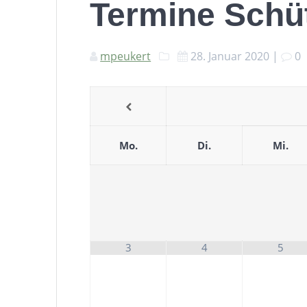
Termine Schü
mpeukert
28. Januar 2020
|
0
Mo.
Di.
Mi.
3
4
5