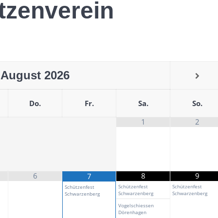
tzenverein
August
2026
Do.
Fr.
Sa.
So.
1
2
6
8
9
7
Schützenfest
Schützenfest
Schützenfest
Schwarzenberg
Schwarzenberg
Schwarzenberg
Vogelschiessen
Dörenhagen