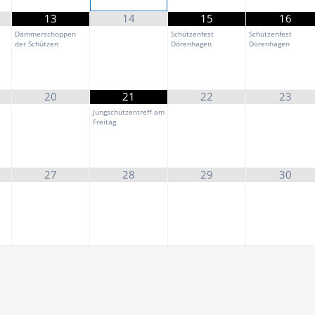
13
14
15
16
Dämmerschoppen
Schützenfest
Schützenfest
der Schützen
Dörenhagen
Dörenhagen
20
21
22
23
Jungschützentreff am
Freitag
27
28
29
30