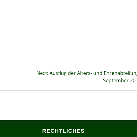
Next
Next:
Ausflug der Alters- und Ehrenabteilun
post:
September 20
RECHTLICHES