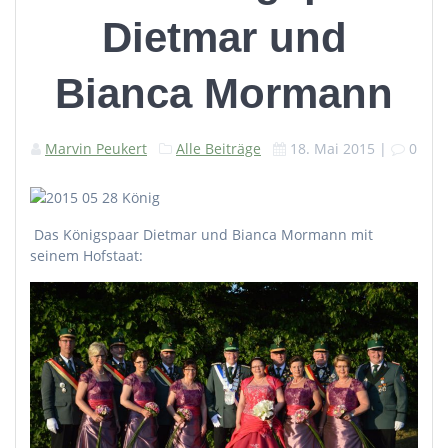
Dietmar und
Bianca Mormann
Marvin Peukert
Alle Beiträge
18. Mai 2015
|
0
Das Königspaar Dietmar und Bianca Mormann mit
seinem Hofstaat: