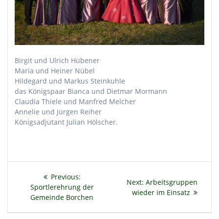
Birgit und Ulrich Hübener
Maria und Heiner Nübel
Hildegard und Markus Steinkuhle
das Königspaar Bianca und Dietmar Mormann
Claudia Thiele und Manfred Melcher
Annelie und Jürgen Reiher
Königsadjutant Julian Hölscher.
Beitragsnavigation
Previous
Previous:
Next
Next:
Arbeitsgruppen
post:
Sportlerehrung der
post:
wieder im Einsatz
Gemeinde Borchen