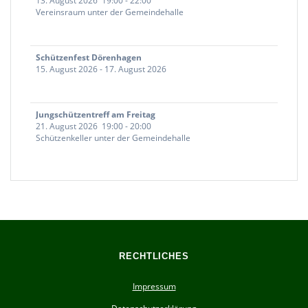
13. August 2026
19:00
-
22:00
Vereinsraum unter der Gemeindehalle
Schützenfest Dörenhagen
15. August 2026
-
17. August 2026
Jungschützentreff am Freitag
21. August 2026
19:00
-
20:00
Schützenkeller unter der Gemeindehalle
RECHTLICHES
Impressum