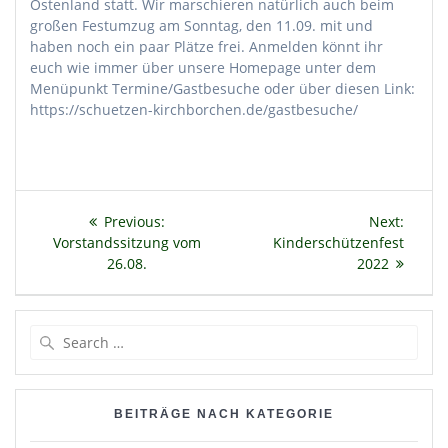
Ostenland statt. Wir marschieren natürlich auch beim
großen Festumzug am Sonntag, den 11.09. mit und
haben noch ein paar Plätze frei. Anmelden könnt ihr
euch wie immer über unsere Homepage unter dem
Menüpunkt Termine/Gastbesuche oder über diesen Link:
https://schuetzen-kirchborchen.de/gastbesuche/
Beitragsnavigation
Previous
Next
Previous:
Next:
post:
post:
Vorstandssitzung vom
Kinderschützenfest
26.08.
2022
Search
for:
BEITRÄGE NACH KATEGORIE