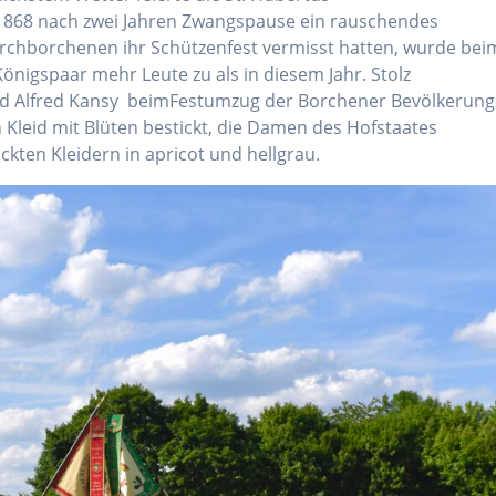
1868 nach zwei Jahren Zwangspause ein rauschendes
irchborchenen ihr Schützenfest vermisst hatten, wurde bei
önigspaar mehr Leute zu als in diesem Jahr. Stolz
nd Alfred Kansy beimFestumzug der Borchener Bevölkerung
 Kleid mit Blüten bestickt, die Damen des Hofstaates
ckten Kleidern in apricot und hellgrau.