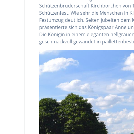
Schützenbruderschaft Kirchborchen von 
Schützenfest. Wie sehr die Menschen in K
Festumzug deutlich. Selten jubelten dem K
präsentierte sich das Königspaar Anne u
Die Königin in einem eleganten hellgrauen
geschmackvoll gewandet in paillettenbesti