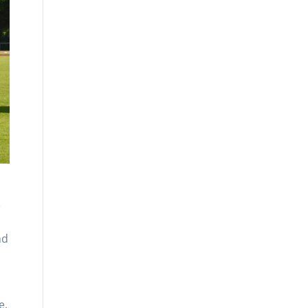
e
nd
e,