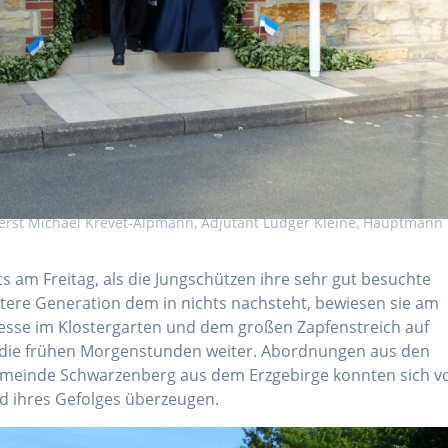
rst Michael Krevet-Alpmann, Adjutant Ludger Kleine, Hauptmann
ts am Freitag, als die Jungschützen ihre sehr gut besuchte
ältere Generation dem in nichts nachsteht, bewiesen sie am
esse im Klostergarten und dem großen Zapfenstreich auf
 in die frühen Morgenstunden weiter. Abordnungen aus den
emeinde Schwarzenberg aus dem Erzgebirge konnten sich v
nd ihres Gefolges überzeugen.