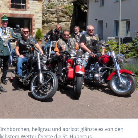
irchborchen, hellgrau und apricot glänzte es von den
ichstem Wetter feierte die St. Hubertus