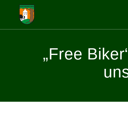
Skip
to
content
„Free Biker
uns