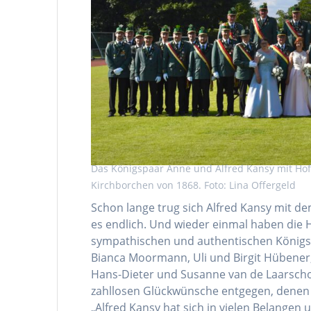
Das Königspaar Anne und Alfred Kansy mit Hof
Kirchborchen von 1868. Foto: Lina Offergeld
Schon lange trug sich Alfred Kansy mit d
es endlich. Und wieder einmal haben die
sympathischen und authentischen Königsp
Bianca Moormann, Uli und Birgit Hübener,
Hans-Dieter und Susanne van de Laarscho
zahllosen Glückwünsche entgegen, denen 
„Alfred Kansy hat sich in vielen Belangen 