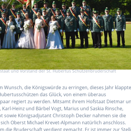
staat und Vorstand der St. Hubertus Schützenbruderschaft
em Wunsch, die Königswürde zu erringen, dieses Jahr klappt
 Hubertusschützen das Glück, von einem überaus
aar regiert zu werden. Mitsamt ihrem Hofstaat Dietmar u
 Karl-Heinz und Bärbel Vogt, Marius und Saskia Rinsche,
t sowie Königsadjutant Christoph Decker nahmen sie die
sich Oberst Michael Krevet-Alpmann natürlich anschloss.
um die Bruderschaft verdient gemacht. Er ist immer zur Stell