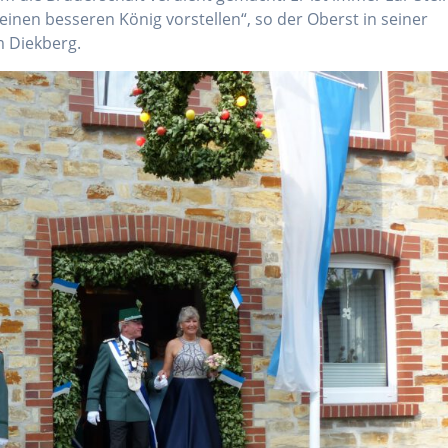
inen besseren König vorstellen“, so der Oberst in seiner
m Diekberg.